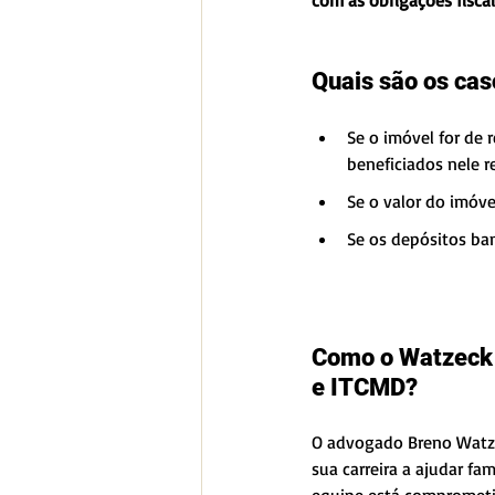
com as obrigações fiscai
Quais são os cas
Se o imóvel for de r
beneficiados nele 
Se o valor do imóve
Se os depósitos ban
Como o Watzeck A
e ITCMD? 
O advogado Breno Watze
sua carreira a ajudar fa