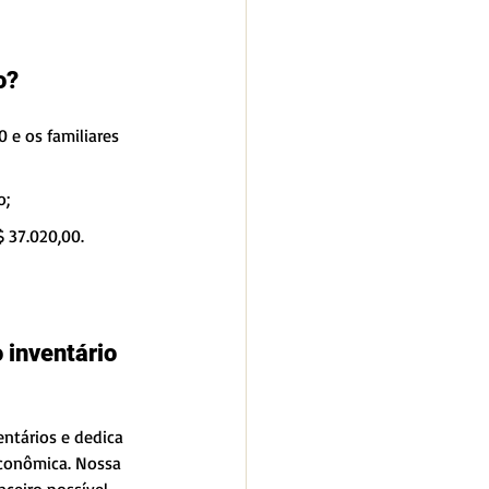
o?
0 e os familiares 
o;
$ 37.020,00.
inventário 
entários e dedica 
econômica. Nossa 