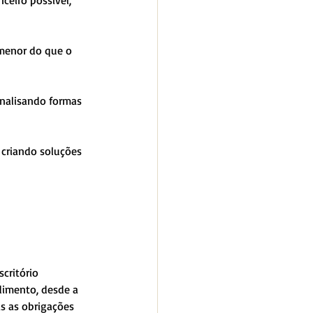
eiro possível, 
menor do que o 
analisando formas 
 criando soluções 
critório 
dimento, desde a 
s as obrigações 