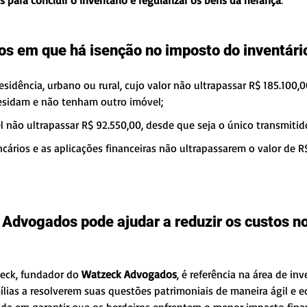
s para concluir o inventário e regularizar os bens da herança
.
os em que há isenção no imposto do inventári
esidência, urbano ou rural, cujo valor não ultrapassar R$ 185.100,0
residam e não tenham outro imóvel;
l não ultrapassar R$ 92.550,00, desde que seja o único transmitid
cários e as aplicações financeiras não ultrapassarem o valor de R
dvogados pode ajudar a reduzir os custos no 
ck, fundador do 
Watzeck Advogados
, é referência na área de inv
mílias a resolverem suas questões patrimoniais de maneira ágil e 