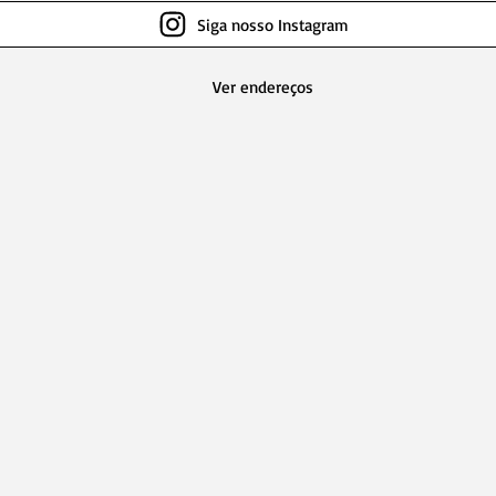
Siga nosso Instagram
Herdeiro(a), salve os extratos
O qu
Ver endereços
bancários o mais rápido
extra
possível