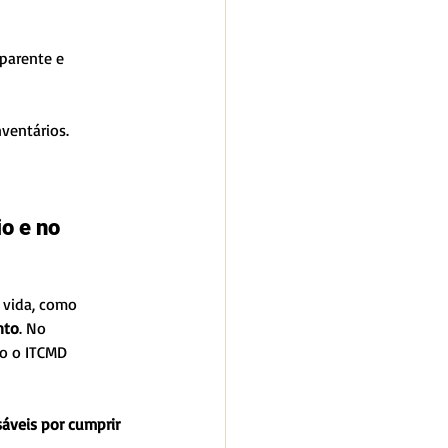
parente e 
ventários.
o e no 
 vida, como 
nto
. No 
o o ITCMD 
áveis por cumprir 