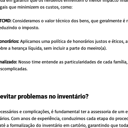
a em garantir que os herdeiros enfrentem o menor impacto financ
legais que minimizem os custos, como:
ITCMD:
 Consideramos o valor técnico dos bens, que geralmente é 
reduzindo o imposto.
onorários:
 Aplicamos uma política de honorários justos e éticos, 
bre a herança líquida, sem incluir a parte do meeiro(a).
alizado:
 Nosso time entende as particularidades de cada família,
escomplicadas.
 evitar problemas no inventário?
cessários e complicações, é fundamental ter a assessoria de um es
ários. Com anos de experiência, conduzimos cada etapa do proce
té a formalização do inventário em cartório, garantindo que toda