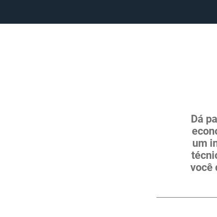
Dá pa
econo
um i
técni
você 