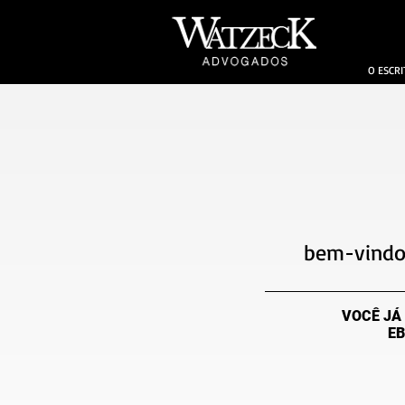
O ESCRI
bem-vindo
VOCÊ JÁ
EB