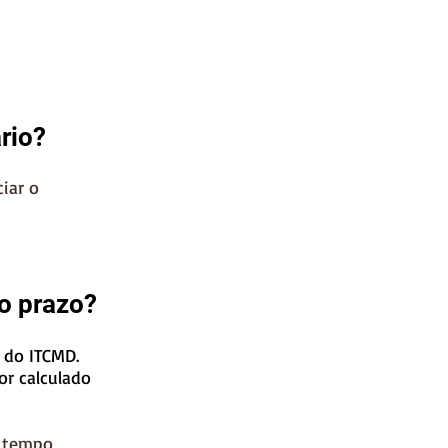
rio?
iar o
no prazo?
 do ITCMD.
or calculado
a tempo