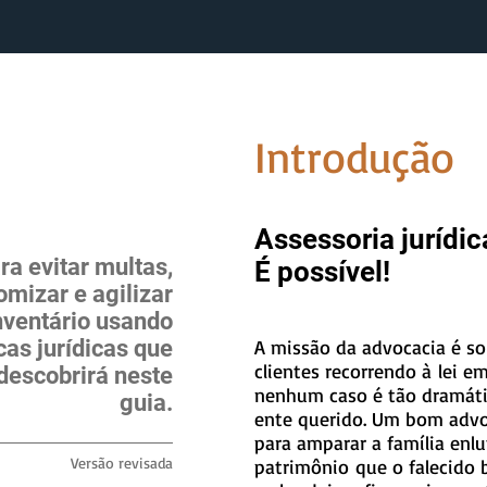
Introdução
Assessoria juríd
ra evitar multas,
É possível!
mizar e agilizar
nventário usando
cas jurídicas que
A missão da advocacia é so
clientes recorrendo à lei e
descobrirá neste
nenhum caso é tão dramáti
guia.
ente querido. Um bom advo
para amparar a família enl
Versão revisada
patrimônio que o falecido 