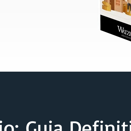
io:
Guia Definit