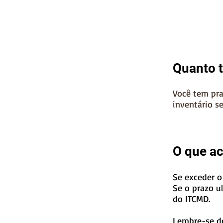
Quanto t
Você tem pra
inventário s
O que ac
Se exceder o
Se o prazo u
do ITCMD.
Lembre-se 